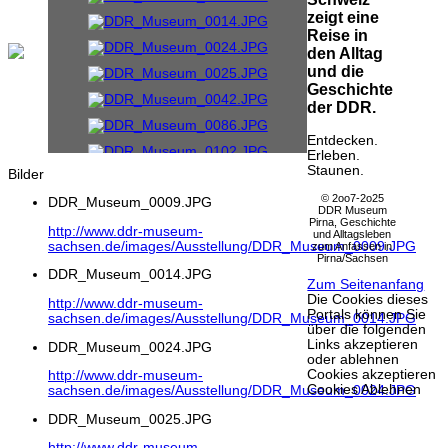
zeigt eine
Reise in
den Alltag
und die
Geschichte
der DDR.
Entdecken.
Erleben.
Staunen.
Bilder
© 2oo7-2o25
DDR_Museum_0009.JPG
DDR Museum
Pirna, Geschichte
http://www.ddr-museum-
und Alltagsleben
sachsen.de/images/Ausstellung/DDR_Museum_0009.JPG
zum Anfassen in
Pirna/Sachsen
DDR_Museum_0014.JPG
Zum Seitenanfang
Die Cookies dieses
http://www.ddr-museum-
Portals können Sie
sachsen.de/images/Ausstellung/DDR_Museum_0014.JPG
über die folgenden
Links akzeptieren
DDR_Museum_0024.JPG
oder ablehnen
Cookies akzeptieren
http://www.ddr-museum-
Cookies Ablehnen
sachsen.de/images/Ausstellung/DDR_Museum_0024.JPG
DDR_Museum_0025.JPG
http://www.ddr-museum-