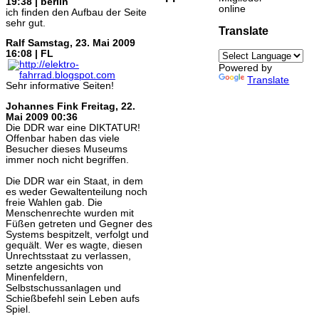
19:38 | berlin
online
ich finden den Aufbau der Seite
sehr gut.
Translate
Ralf
Samstag, 23. Mai 2009
16:08 | FL
Powered by
Translate
Sehr informative Seiten!
Johannes Fink
Freitag, 22.
Mai 2009 00:36
Die DDR war eine DIKTATUR!
Offenbar haben das viele
Besucher dieses Museums
immer noch nicht begriffen.
Die DDR war ein Staat, in dem
es weder Gewaltenteilung noch
freie Wahlen gab. Die
Menschenrechte wurden mit
Füßen getreten und Gegner des
Systems bespitzelt, verfolgt und
gequält. Wer es wagte, diesen
Unrechtsstaat zu verlassen,
setzte angesichts von
Minenfeldern,
Selbstschussanlagen und
Schießbefehl sein Leben aufs
Spiel.