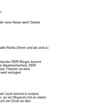
k.
der eine Reise wert! Danke
alte Ruhla-Uhren und ab und zu
gelernter DDR Bürger kommt
he Staatssicherheit, DDR
ese Themen ist eine
-weit verlogen.
ir noch einmal in unsere
n, so ein Museum mit so vielen
uch ein Gruß an den