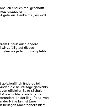
be ich endlich mal geschafft.
twas dazugelernt.
ut gefallen. Denke mal, es wird
serem Urlaub auch andere
wir zufällig auf dieses
h, den wir jedem nur empfehlen
gefallen!!! Ich finde es toll,
inder, die heutzutage garnichts
on offizieller Seite (Schule,
d -Geschichte ja auch gerne
rändert. Leider liegt Pirna, von
in der Nähe bin, ist Eure
en heutigen Machthabern nicht