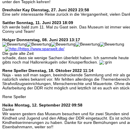
unter den Teppich kehren!
Drechsler Kay
Dienstag, 27. Juni 2023 23:58
Eine sehr interessante Reise zurück in die Vergangenheit, vielen Dan
Sattler
Sonntag, 11. Juni 2023 18:09
Ich werde bald zum 11. Mal zu Gast sein. Das Museum ist immer wie
Conny und Team!
Holger
Donnerstag, 08. Juni 2023 13:17
Die gute alte Zeit
schade, dass sie wenige Sachen überlebt haben. Ich sammele heute 
gibts noch mal Hallorenkugeln oder Knusperflocken.
Rene Speller
Dienstag, 18. Oktober 2022 11:14
Naja - was soll man sagen, beeindruckende Sammlung und mir als 
natürlich vieles bekannt vor. Mir fehlten allerdings die Themenbereic
Strafvollzugseinrichtungen, Menschenrechte und Mauertote. Ohne di
Aufarbeitung der DDR nicht möglich und letztlich ist es auch ein stück
Rene Speller
Heike
Montag, 12. September 2022 09:58
Danke
Wir waren gestern das Museum besuchen und für zwei Stunden sind w
Kindheit und Jugend und den Alltag der DDR eingetaucht. Es ist schö
Kindheitserinnerungen zu haben. Danke für eure Bemühungen und a
Eisenbahnmann, weiter so!!