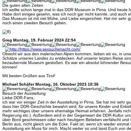
Die guten alten Zeiten
Ich wollte schon lange mal in das DDR Museum in Pirna. Und heute ha
Habe dort einiges gesehn, was ich noch gar nicht kannte, und auch e
Das Museum ist mit viel Mühe, und Liebe eingerichtet. Hat mir sehr g
noch einen zweiten Besuch geben.
Greg
Montag, 19. Februar 2024 22:54
Obwohl wir aus den malerischen Alpen kommen, lieben wir es, in un
Schätze unseres Landes zu entdecken. Auf unserer letzten Reise sind 
bezaubernde Museum gestoßen. Es war ein absolut lohnender Besuc
können!
Mit besten Grüßen aus Tirol!
Michael Schäfer
Montag, 16. Oktober 2023 10:36
Besuch der Ausstellung
Liebe DDR-Fans,
ich war vor einiger Zeit in der Ausstellung in Pirna. Sie hat mir sehr gut 
dass hier DDR-Geschichte bewahrt wird, für unsere Kinder und Enkelk
mehr wichtiges über unsere ehemalige Heimat erfahren. Jenfalls nicht v
Regierung etc.). Außerdem wird in der Gegenwart die DDR-Kultur un
über Bord geschmissen oder nach heutigem Belieben verfälscht und ve
Berlin aus, nicht gleich um die Ecke. Fakt ist, wenn ich wieder einmal 
Ausstellung ein Muss für mich. Macht weiter so und lasst Euch von d