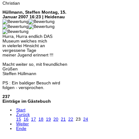
Christian
Hüllmann, Steffen
Montag, 15.
Januar 2007 16:23 | Heidenau
Hurra, Hurra endlich DAS
Museum welches mich
in vielerlei Hinsicht an
vergessene Tage
meiner Jugend erinnert !!!
Macht weiter so, mit freundlichen
Grüßen
Steffen Hüllmann
PS : Ein baldiger Besuch wird
folgen - versprochen.
237
Einträge im Gästebuch
Start
Zurück
15
16
17
18
19
20
21
22
23
24
Weiter
Ende