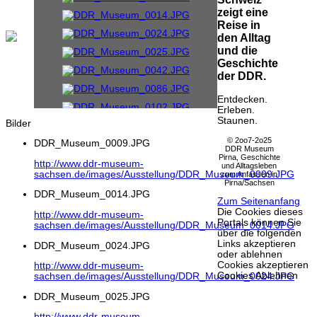
zeigt eine
Reise in
den Alltag
und die
Geschichte
der DDR.
Entdecken.
Erleben.
Staunen.
Bilder
© 2oo7-2o25
DDR_Museum_0009.JPG
DDR Museum
Pirna, Geschichte
http://www.ddr-museum-
und Alltagsleben
sachsen.de/images/Ausstellung/DDR_Museum_0009.JPG
zum Anfassen in
Pirna/Sachsen
DDR_Museum_0014.JPG
Zum Seitenanfang
Die Cookies dieses
http://www.ddr-museum-
Portals können Sie
sachsen.de/images/Ausstellung/DDR_Museum_0014.JPG
über die folgenden
Links akzeptieren
DDR_Museum_0024.JPG
oder ablehnen
Cookies akzeptieren
http://www.ddr-museum-
Cookies Ablehnen
sachsen.de/images/Ausstellung/DDR_Museum_0024.JPG
DDR_Museum_0025.JPG
http://www.ddr-museum-