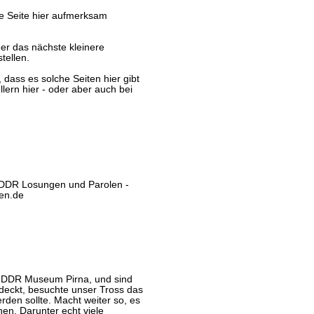
ne Seite hier aufmerksam
der das nächste kleinere
tellen.
 dass es solche Seiten hier gibt
ern hier - oder aber auch bei
n DDR Losungen und Parolen -
gen.de
s DDR Museum Pirna, und sind
tdeckt, besuchte unser Tross das
den sollte. Macht weiter so, es
hen. Darunter echt viele