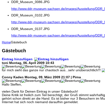
DDR_Museum_0086.JPG
http://www.ddr-museum-sachsen.de/images/Ausstellung/DD
DDR_Museum_0102.JPG
http://www.ddr-museum-sachsen.de/images/Ausstellung/DD
DDR_Museum_0137.JPG
http://www.ddr-museum-sachsen.de/images/Ausstellung/DD
Home
Gästebuch
Gästebuch
Eintrag hinzufügen
toni
Montag, 06. April 2009 10:43
für mich sieht das ganze nur chaotisch aus...sehr unübersichtlich!!!
Conny Kaden
Montag, 09. März 2009 21:07 | Pirna
Hallo Steffen,
vielen Dank für Deinen Eintrag in unser Gästebuch!
Deine Kritik ist freilich zum Teil berechtigt, der Gruß stimmt wahrhaf
gehört schon direkt an die Hand. Es ist bisher nur 3 Besuchern im M
Internet hat sich noch niemand daraufhin gemeldet.