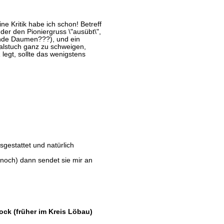
ne Kritik habe ich schon! Betreff
 der den Pioniergruss \"ausübt\",
hende Daumen???), und ein
halstuch ganz zu schweigen,
 legt, sollte das wenigstens
sgestattet und natürlich
 noch) dann sendet sie mir an
ock (früher im Kreis Löbau)