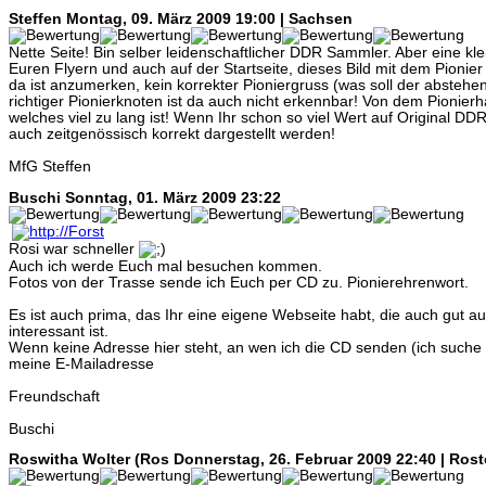
Steffen
Montag, 09. März 2009 19:00 | Sachsen
Nette Seite! Bin selber leidenschaftlicher DDR Sammler. Aber eine klei
Euren Flyern und auch auf der Startseite, dieses Bild mit dem Pionier
da ist anzumerken, kein korrekter Pioniergruss (was soll der abste
richtiger Pionierknoten ist da auch nicht erkennbar! Von dem Pionier
welches viel zu lang ist! Wenn Ihr schon so viel Wert auf Original DDR
auch zeitgenössisch korrekt dargestellt werden!
MfG Steffen
Buschi
Sonntag, 01. März 2009 23:22
Rosi war schneller
Auch ich werde Euch mal besuchen kommen.
Fotos von der Trasse sende ich Euch per CD zu. Pionierehrenwort.
Es ist auch prima, das Ihr eine eigene Webseite habt, die auch gut au
interessant ist.
Wenn keine Adresse hier steht, an wen ich die CD senden (ich suche
meine E-Mailadresse
Freundschaft
Buschi
Roswitha Wolter (Ros
Donnerstag, 26. Februar 2009 22:40 | Rost