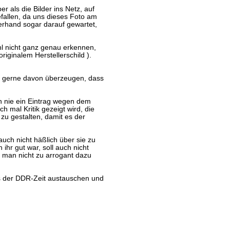
r als die Bilder ins Netz, auf
fallen, da uns dieses Foto am
zerhand sogar darauf gewartet,
hl nicht ganz genau erkennen,
riginalem Herstellerschild ).
 gerne davon überzeugen, dass
h nie ein Eintrag wegen dem
 mal Kritik gezeigt wird, die
 zu gestalten, damit es der
uch nicht häßlich über sie zu
 ihr gut war, soll auch nicht
n man nicht zu arrogant dazu
s der DDR-Zeit austauschen und