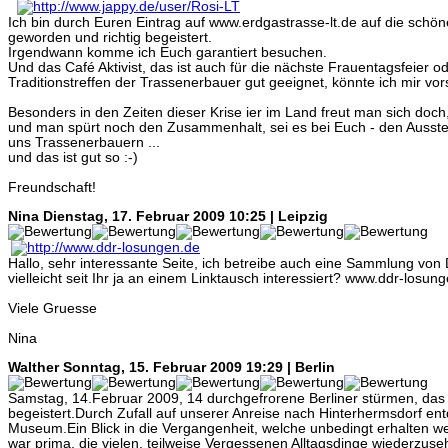
Ich bin durch Euren Eintrag auf www.erdgastrasse-lt.de auf die schö
geworden und richtig begeistert.
Irgendwann komme ich Euch garantiert besuchen.
Und das Café Aktivist, das ist auch für die nächste Frauentagsfeier o
Traditionstreffen der Trassenerbauer gut geeignet, könnte ich mir vors
Besonders in den Zeiten dieser Krise ier im Land freut man sich doch,
und man spürt noch den Zusammenhalt, sei es bei Euch - den Ausstell
uns Trassenerbauern ...
und das ist gut so :-)
Freundschaft!
Nina
Dienstag, 17. Februar 2009 10:25 | Leipzig
Hallo, sehr interessante Seite, ich betreibe auch eine Sammlung vo
vielleicht seit Ihr ja an einem Linktausch interessiert? www.ddr-losun
Viele Gruesse
Nina
Walther
Sonntag, 15. Februar 2009 19:29 | Berlin
Samstag, 14.Februar 2009, 14 durchgefrorene Berliner stürmen, da
begeistert.Durch Zufall auf unserer Anreise nach Hinterhermsdorf en
Museum.Ein Blick in die Vergangenheit, welche unbedingt erhalten wer
war prima, die vielen, teilweise Vergessenen Alltagsdinge wiederzuse