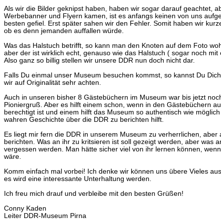
Als wir die Bilder geknipst haben, haben wir sogar darauf geachtet, abe
Werbebanner und Flyern kamen, ist es anfangs keinen von uns aufge
besten gefiel. Erst später sahen wir den Fehler. Somit haben wir kur
ob es denn jemanden auffallen würde.
Was das Halstuch betrifft, so kann man den Knoten auf dem Foto wo
aber der ist wirklich echt, genauso wie das Halstuch ( sogar noch mit o
Also ganz so billig stellen wir unsere DDR nun doch nicht dar.
Falls Du einmal unser Museum besuchen kommst, so kannst Du Dich
wir auf Originalität sehr achten.
Auch in unseren bisher 8 Gästebüchern im Museum war bis jetzt noc
Pioniergruß. Aber es hilft einem schon, wenn in den Gästebüchern auch
berechtigt ist und einem hilft das Museum so authentisch wie möglich
wahren Geschichte über die DDR zu berichten hilft.
Es liegt mir fern die DDR in unserem Museum zu verherrlichen, aber a
berichten. Was an ihr zu kritsieren ist soll gezeigt werden, aber was an
vergessen werden. Man hätte sicher viel von ihr lernen können, wen
wäre.
Komm einfach mal vorbei! Ich denke wir können uns übere Vieles au
es wird eine interessante Unterhaltung werden.
Ich freu mich drauf und verbleibe mit den besten Grüßen!
Conny Kaden
Leiter DDR-Museum Pirna