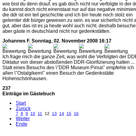
wie bist du denn drauf. es gab doch nicht nur verfolgte in der d
du kannst doch nicht einenstaat nur auf das negative minimier
die ddr ist ein teil geschichte und ich bin heute noch stolz ein
gelernter ddr bürger gewesen zu sein. es war sicherlich nicht a
gut, aber das ist es ja heute wohl auch nicht. deshalb besuch
aber gäste in deutschland nicht nur gedenkstätten.
Johannes F.
Sonntag, 02. November 2008 16:17
Ich frage mich die ganze Zeit, was wohl die Verfolgten der DD
Diktatur von dieser abstoßenden DDR-Glorifizierung halten ...
Statt eines Besuchs des \"DDR Museum Pirna\" empfehle ich
allen \"Ostalgikern\" einen Besuch der Gedenkstätte
Hohenschönhausen.
237
Einträge im Gästebuch
Start
Zurück
7
8
9
10
11
12
13
14
15
16
Weiter
Ende