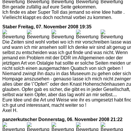
Bin gerade zufällig auf eure Seite gekommen.
Ich finde es aber Super Toll das jemand so eine Idee hatte .
Vielleicht klappt es doch nochmal vorbei zu kommen.
Staber
Freitag, 07. November 2008 19:35
Die Zeiten sind wohl vorbei wo ich mir vorschreiben lasse wa
und wann ich mir ansehen soll! Ich denke wir sind alt genug 
selbst zu entscheiden was ich gut finde und was nicht. Wenn
jemand ein Problem mit der DDR im Allgemeinen oder der
jetztigen Art von Ostalgie hat sollte er solche Seiten meiden u
nicht solch einen ausgemachten Quatsch von sich geben !
Niemand zwingt ihn dazu in das Museeum zu gehen oder sich
Hompage anszusehen - genauso lasse ich mich nicht zwinge
alles über die \"Opfer\" oder den Knast Hohenschönhausen zu
glauben. Opfer gab es sicher, die gibt es in jeder Gesellschaft,
selbst war kein Opfer, aber das lag wohl an mir selbst....
Eure Idee und die Art und Weise wie ihr es umgesetzt habt fin
ich gut und interessant, macht weiter so !
Axel H.
panzerkutscher
Donnerstag, 06. November 2008 21:22