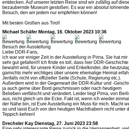
entdecken. Auf unserer letzten Reise sind wir zufällig auf dies
bezaubernde Museum gestoßen. Es war ein absolut lohnende
Besuch, den wir jedem nur empfehlen können!
Mit besten Grüßen aus Tirol!
Michael Schäfer
Montag, 16. Oktober 2023 10:36
Besuch der Ausstellung
Liebe DDR-Fans,
ich war vor einiger Zeit in der Ausstellung in Pirna. Sie hat mir
sehr gut gefallen!!! Ich finde es toll, dass hier DDR-Geschichte
bewahrt wird, für unsere Kinder und Enkelkinder, die heutzuta
garnichts mehr wichtiges über unsere ehemalige Heimat erfah
Jenfalls nicht von offizieller Seite (Schule, Regierung etc.).
Außerdem wird in der Gegenwart die DDR-Kultur und -Geschi
ja auch gerne über Bord geschmissen oder nach heutigem
Belieben verfälscht und verändert. Leider liegt Pirna, von Berl
aus, nicht gleich um die Ecke. Fakt ist, wenn ich wieder einmal
der Nähe bin, ist Eure Ausstellung ein Muss für mich. Macht we
so und lasst Euch von den heutigen Machthabern nicht unter 
Teppich kehren!
Drechsler Kay
Dienstag, 27. Juni 2023 23:58
Eine sehr interessante Reise zurück in die Vergangenheit, vie