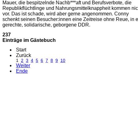
Mauer, die bespitzelnde Nachb***aft und Berufsverbote, die
Republikflüchtlinge und Nahrungsmittelknappheit kommen nic
vor. Das ist schade, wird aber gerne angenommen. Conny
schenkt seinen Besucher:innen eine Zeitreise ohne Reue, in 
gerechte, solidarische, geborgene DDR.
237
Einträge im Gästebuch
Start
Zurück
1
2
3
4
5
6
7
8
9
10
Weiter
Ende