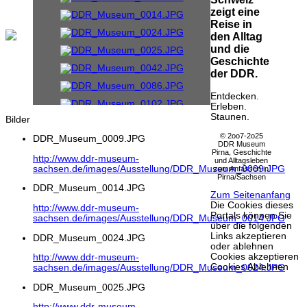
zeigt eine
Reise in
den Alltag
und die
Geschichte
der DDR.
Entdecken.
Erleben.
Staunen.
Bilder
© 2oo7-2o25
DDR_Museum_0009.JPG
DDR Museum
Pirna, Geschichte
http://www.ddr-museum-
und Alltagsleben
sachsen.de/images/Ausstellung/DDR_Museum_0009.JPG
zum Anfassen in
Pirna/Sachsen
DDR_Museum_0014.JPG
Zum Seitenanfang
Die Cookies dieses
http://www.ddr-museum-
Portals können Sie
sachsen.de/images/Ausstellung/DDR_Museum_0014.JPG
über die folgenden
Links akzeptieren
DDR_Museum_0024.JPG
oder ablehnen
Cookies akzeptieren
http://www.ddr-museum-
Cookies Ablehnen
sachsen.de/images/Ausstellung/DDR_Museum_0024.JPG
DDR_Museum_0025.JPG
http://www.ddr-museum-