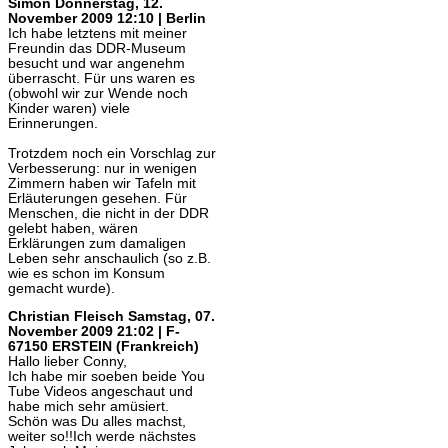
Simon
Donnerstag, 12.
November 2009 12:10 | Berlin
Ich habe letztens mit meiner
Freundin das DDR-Museum
besucht und war angenehm
überrascht. Für uns waren es
(obwohl wir zur Wende noch
Kinder waren) viele
Erinnerungen.
Trotzdem noch ein Vorschlag zur
Verbesserung: nur in wenigen
Zimmern haben wir Tafeln mit
Erläuterungen gesehen. Für
Menschen, die nicht in der DDR
gelebt haben, wären
Erklärungen zum damaligen
Leben sehr anschaulich (so z.B.
wie es schon im Konsum
gemacht wurde).
Christian Fleisch
Samstag, 07.
November 2009 21:02 | F-
67150 ERSTEIN (Frankreich)
Hallo lieber Conny,
Ich habe mir soeben beide You
Tube Videos angeschaut und
habe mich sehr amüsiert.
Schön was Du alles machst,
weiter so!!Ich werde nächstes