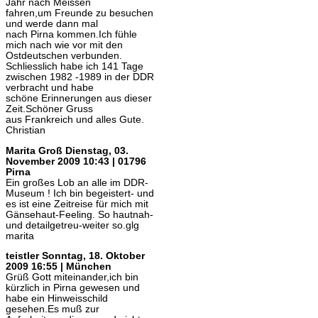
Jahr nach Meissen
fahren,um Freunde zu besuchen
und werde dann mal
nach Pirna kommen.Ich fühle
mich nach wie vor mit den
Ostdeutschen verbunden.
Schliesslich habe ich 141 Tage
zwischen 1982 -1989 in der DDR
verbracht und habe
schöne Erinnerungen aus dieser
Zeit.Schöner Gruss
aus Frankreich und alles Gute.
Christian
Marita Groß
Dienstag, 03.
November 2009 10:43 | 01796
Pirna
Ein großes Lob an alle im DDR-
Museum ! Ich bin begeistert- und
es ist eine Zeitreise für mich mit
Gänsehaut-Feeling. So hautnah-
und detailgetreu-weiter so.glg
marita
teistler
Sonntag, 18. Oktober
2009 16:55 | München
Grüß Gott miteinander,ich bin
kürzlich in Pirna gewesen und
habe ein Hinweisschild
gesehen.Es muß zur