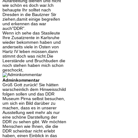
Aufarbeitung dienen und nicht
wie schön es doch war.Ich
behaupte Ihr solltet nach
Dresden in die Bautzner Str
ziehen,damit einige begreifen
und erkennen das war
auch"DDR".
Wenn ich sehe das Stasileute
Ihre Zusatzrente in Karlsruhe
wieder bekommen haben und
anderseits viele in Osten von
Hartz IV leben müssen,dann
stimmt doch was nicht.Die
Leerstände und Bruchbuden die
noch stehen haben mich schon
geschockt,
Adminkommentar
Grüß Gott zurück! Sie hätten
warscheinlich dem Hinweisschild
folgen sollen und das DDR
Museum Pirna selbst besuchen,
um sich ein Bild darüber zu
machen, dass es in unserer
Ausstellung weit mehr als nur
eine schöne Darstellung der
DDR zu sehen gibt. Wir möchten
Menschen wie Ihnen, die die
DDR scheinbar nicht erlebt
haben, einen Einblick in das