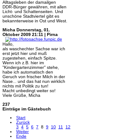
Alltagsleben der damailgen
DDR-Bürger gewähren, mit allen
Licht- und Schattenseiten. Und
unschöne Stadtviertel gibt es
bekannterweise in Ost und West.
Micha
Donnerstag, 01.
Oktober 2009 21:11 | Pirna
Hallo,
als waschechter Sachse war ich
erst jetzt hier und muß
zugestehen, einfach Spitze.
Wenn ich z.B. hier im
"Kindergartenzimmer" stehe,
habe ich automatisch den
Geruch von frischer Milch in der
Nase... und das hat nun wirklich
nichts mit Politik zu tun!
Macht unbedingt weiter so!
Viele Grüße, Micha
237
Einträge im Gästebuch
Start
Zurück
3
4
5
6
7
8
9
10
11
12
Weiter
Ende