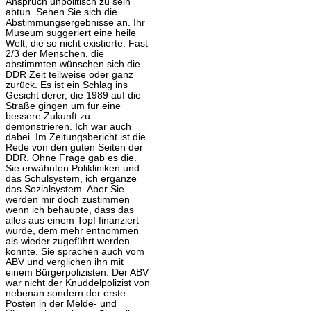
Anspruch unpolitisch zu sein
abtun. Sehen Sie sich die
Abstimmungsergebnisse an. Ihr
Museum suggeriert eine heile
Welt, die so nicht existierte. Fast
2/3 der Menschen, die
abstimmten wünschen sich die
DDR Zeit teilweise oder ganz
zurück. Es ist ein Schlag ins
Gesicht derer, die 1989 auf die
Straße gingen um für eine
bessere Zukunft zu
demonstrieren. Ich war auch
dabei. Im Zeitungsbericht ist die
Rede von den guten Seiten der
DDR. Ohne Frage gab es die.
Sie erwähnten Polikliniken und
das Schulsystem, ich ergänze
das Sozialsystem. Aber Sie
werden mir doch zustimmen
wenn ich behaupte, dass das
alles aus einem Topf finanziert
wurde, dem mehr entnommen
als wieder zugeführt werden
konnte. Sie sprachen auch vom
ABV und verglichen ihn mit
einem Bürgerpolizisten. Der ABV
war nicht der Knuddelpolizist von
nebenan sondern der erste
Posten in der Melde- und