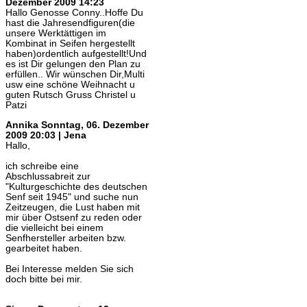
Dezember 2009 14:23
Hallo Genosse Conny..Hoffe Du
hast die Jahresendfiguren(die
unsere Werktättigen im
Kombinat in Seifen hergestellt
haben)ordentlich aufgestellt!Und
es ist Dir gelungen den Plan zu
erfüllen.. Wir wünschen Dir,Multi
usw eine schöne Weihnacht u
guten Rutsch Gruss Christel u
Patzi
Annika
Sonntag, 06. Dezember
2009 20:03 | Jena
Hallo,
ich schreibe eine
Abschlussabreit zur
"Kulturgeschichte des deutschen
Senf seit 1945" und suche nun
Zeitzeugen, die Lust haben mit
mir über Ostsenf zu reden oder
die vielleicht bei einem
Senfhersteller arbeiten bzw.
gearbeitet haben.
Bei Interesse melden Sie sich
doch bitte bei mir.