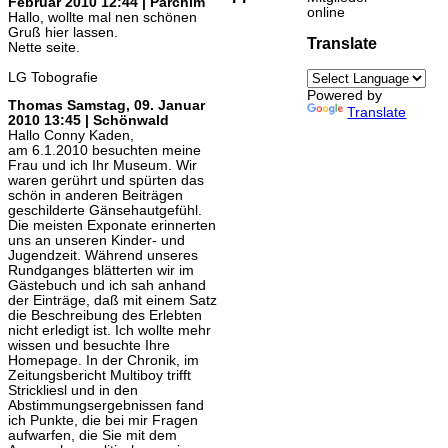
Februar 2010 12:44 | Parchim
online
Hallo, wollte mal nen schönen
Gruß hier lassen.
Translate
Nette seite.
LG Tobografie
Powered by
Thomas
Samstag, 09. Januar
Translate
2010 13:45 | Schönwald
Hallo Conny Kaden,
am 6.1.2010 besuchten meine
Frau und ich Ihr Museum. Wir
waren gerührt und spürten das
schön in anderen Beiträgen
geschilderte Gänsehautgefühl.
Die meisten Exponate erinnerten
uns an unseren Kinder- und
Jugendzeit. Während unseres
Rundganges blätterten wir im
Gästebuch und ich sah anhand
der Einträge, daß mit einem Satz
die Beschreibung des Erlebten
nicht erledigt ist. Ich wollte mehr
wissen und besuchte Ihre
Homepage. In der Chronik, im
Zeitungsbericht Multiboy trifft
Strickliesl und in den
Abstimmungsergebnissen fand
ich Punkte, die bei mir Fragen
aufwarfen, die Sie mit dem