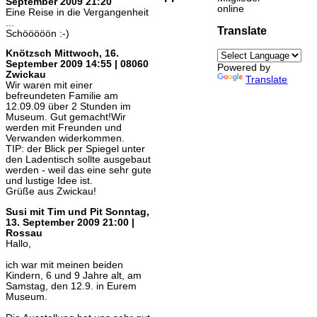
September 2009 21:20
online
Eine Reise in die Vergangenheit
...
Translate
Schööööön :-)
Knötzsch
Mittwoch, 16.
September 2009 14:55 | 08060
Powered by
Zwickau
Translate
Wir waren mit einer
befreundeten Familie am
12.09.09 über 2 Stunden im
Museum. Gut gemacht!Wir
werden mit Freunden und
Verwanden widerkommen.
TIP: der Blick per Spiegel unter
den Ladentisch sollte ausgebaut
werden - weil das eine sehr gute
und lustige Idee ist.
Grüße aus Zwickau!
Susi mit Tim und Pit
Sonntag,
13. September 2009 21:00 |
Rossau
Hallo,
ich war mit meinen beiden
Kindern, 6 und 9 Jahre alt, am
Samstag, den 12.9. in Eurem
Museum.