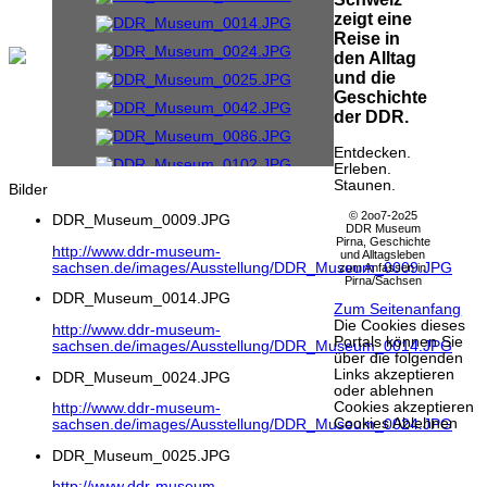
zeigt eine
Reise in
den Alltag
und die
Geschichte
der DDR.
Entdecken.
Erleben.
Staunen.
Bilder
© 2oo7-2o25
DDR_Museum_0009.JPG
DDR Museum
Pirna, Geschichte
http://www.ddr-museum-
und Alltagsleben
sachsen.de/images/Ausstellung/DDR_Museum_0009.JPG
zum Anfassen in
Pirna/Sachsen
DDR_Museum_0014.JPG
Zum Seitenanfang
Die Cookies dieses
http://www.ddr-museum-
Portals können Sie
sachsen.de/images/Ausstellung/DDR_Museum_0014.JPG
über die folgenden
Links akzeptieren
DDR_Museum_0024.JPG
oder ablehnen
Cookies akzeptieren
http://www.ddr-museum-
Cookies Ablehnen
sachsen.de/images/Ausstellung/DDR_Museum_0024.JPG
DDR_Museum_0025.JPG
http://www.ddr-museum-