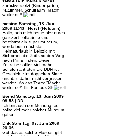
zeitweise in meine Kindheit
zurückversetzt (Kindergarten,
Ki.Zimmer, Schulraum).Macht
weiter so!!
mesino
Samstag, 13. Juni
2009 11:43 | Horst (Holstein)
Hallo, hab mich heute hier durch
getickert, tolle Seite und
bestimmt ein super museum,
werde beim nächsten
Heimaturlaub in Leipzig mit
Sicherheit die Zeit und den Weg
nach Pirna finden. Diese
Zeitreise sollten viel mehr
Schulen antreten.Die DDR ist
Geschichte im doppelten Sinne
und darf daher nicht vergessen
werden. An das Team: "Macht
weiter so!" Ein Fan aus SH
Bernd
Samstag, 13. Juni 2009
08:58 | DD
Ich bin auch der Meinung, es
sollte viel mehr solcher Museum
geben.
Dirk
Sonntag, 07. Juni 2009
20:36
Gut das es solche Museen gibt,