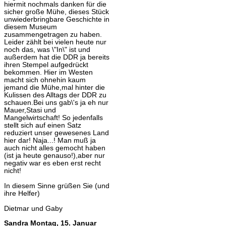
hiermit nochmals danken für die
sicher große Mühe, dieses Stück
unwiederbringbare Geschichte in
diesem Museum
zusammengetragen zu haben.
Leider zählt bei vielen heute nur
noch das, was \"In\" ist und
außerdem hat die DDR ja bereits
ihren Stempel aufgedrückt
bekommen. Hier im Westen
macht sich ohnehin kaum
jemand die Mühe,mal hinter die
Kulissen des Alltags der DDR zu
schauen.Bei uns gab\'s ja eh nur
Mauer,Stasi und
Mangelwirtschaft! So jedenfalls
stellt sich auf einen Satz
reduziert unser gewesenes Land
hier dar! Naja...! Man muß ja
auch nicht alles gemocht haben
(ist ja heute genauso!),aber nur
negativ war es eben erst recht
nicht!
In diesem Sinne grüßen Sie (und
ihre Helfer)
Dietmar und Gaby
Sandra
Montag, 15. Januar