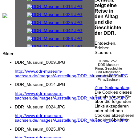
zeigt eine
Reise in
den Alltag
und die
Geschichte
der DDR.
Entdecken.
Erleben.
Staunen.
Bilder
© 2oo7-2o25
DDR_Museum_0009.JPG
DDR Museum
Pirna, Geschichte
http://www.ddr-museum-
und Alltagsleben
sachsen.de/images/Ausstellung/DDR_Museum_0009.JPG
zum Anfassen in
Pirna/Sachsen
DDR_Museum_0014.JPG
Zum Seitenanfang
Die Cookies dieses
http://www.ddr-museum-
Portals können Sie
sachsen.de/images/Ausstellung/DDR_Museum_0014.JPG
über die folgenden
Links akzeptieren
DDR_Museum_0024.JPG
oder ablehnen
Cookies akzeptieren
http://www.ddr-museum-
Cookies Ablehnen
sachsen.de/images/Ausstellung/DDR_Museum_0024.JPG
DDR_Museum_0025.JPG
http://www.ddr-museum-