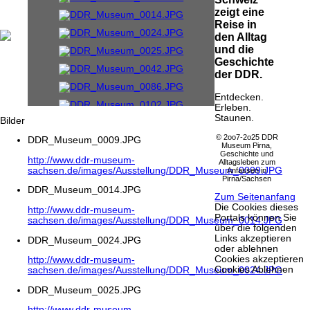
zeigt eine
Reise in
den Alltag
und die
Geschichte
der DDR.
Entdecken.
Erleben.
Staunen.
Bilder
© 2oo7-2o25 DDR
DDR_Museum_0009.JPG
Museum Pirna,
Geschichte und
http://www.ddr-museum-
Alltagsleben zum
sachsen.de/images/Ausstellung/DDR_Museum_0009.JPG
Anfassen in
Pirna/Sachsen
DDR_Museum_0014.JPG
Zum Seitenanfang
Die Cookies dieses
http://www.ddr-museum-
Portals können Sie
sachsen.de/images/Ausstellung/DDR_Museum_0014.JPG
über die folgenden
Links akzeptieren
DDR_Museum_0024.JPG
oder ablehnen
Cookies akzeptieren
http://www.ddr-museum-
Cookies Ablehnen
sachsen.de/images/Ausstellung/DDR_Museum_0024.JPG
DDR_Museum_0025.JPG
http://www.ddr-museum-