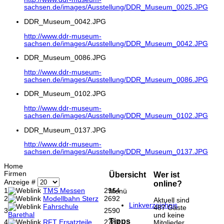
sachsen.de/images/Ausstellung/DDR_Museum_0025.JPG
DDR_Museum_0042.JPG
http://www.ddr-museum-
sachsen.de/images/Ausstellung/DDR_Museum_0042.JPG
DDR_Museum_0086.JPG
http://www.ddr-museum-
sachsen.de/images/Ausstellung/DDR_Museum_0086.JPG
DDR_Museum_0102.JPG
http://www.ddr-museum-
sachsen.de/images/Ausstellung/DDR_Museum_0102.JPG
DDR_Museum_0137.JPG
http://www.ddr-museum-
sachsen.de/images/Ausstellung/DDR_Museum_0137.JPG
Home
Firmen
Übersicht
Wer ist
Anzeige #
online?
1
TMS Messen
2964
Menü
2
Modellbahn Sterz
2692
Aktuell sind
Linkverzeichnis
Fahrschule
487 Gäste
3
2590
Barethal
und keine
Tipps
4
RFT Ersatzteile
2787
Mitglieder