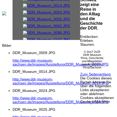
zeigt eine
Reise in
den Alltag
und die
Geschichte
der DDR.
Entdecken.
Erleben.
Staunen.
Bilder
© 2oo7-2o25
DDR_Museum_0009.JPG
DDR Museum
Pirna, Geschichte
http://www.ddr-museum-
und Alltagsleben
sachsen.de/images/Ausstellung/DDR_Museum_0009.JPG
zum Anfassen in
Pirna/Sachsen
DDR_Museum_0014.JPG
Zum Seitenanfang
Die Cookies dieses
http://www.ddr-museum-
Portals können Sie
sachsen.de/images/Ausstellung/DDR_Museum_0014.JPG
über die folgenden
Links akzeptieren
DDR_Museum_0024.JPG
oder ablehnen
Cookies akzeptieren
http://www.ddr-museum-
Cookies Ablehnen
sachsen.de/images/Ausstellung/DDR_Museum_0024.JPG
DDR_Museum_0025.JPG
http://www.ddr-museum-