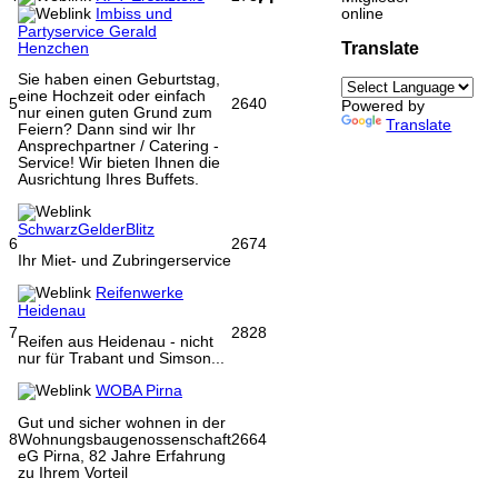
online
Imbiss und
Partyservice Gerald
Translate
Henzchen
Sie haben einen Geburtstag,
eine Hochzeit oder einfach
5
2640
Powered by
nur einen guten Grund zum
Translate
Feiern? Dann sind wir Ihr
Ansprechpartner / Catering -
Service! Wir bieten Ihnen die
Ausrichtung Ihres Buffets.
SchwarzGelderBlitz
6
2674
Ihr Miet- und Zubringerservice
Reifenwerke
Heidenau
7
2828
Reifen aus Heidenau - nicht
nur für Trabant und Simson...
WOBA Pirna
Gut und sicher wohnen in der
8
2664
Wohnungsbaugenossenschaft
eG Pirna, 82 Jahre Erfahrung
zu Ihrem Vorteil