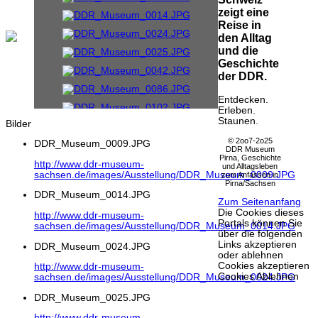
zeigt eine
Reise in
den Alltag
und die
Geschichte
der DDR.
Entdecken.
Erleben.
Staunen.
Bilder
© 2oo7-2o25
DDR_Museum_0009.JPG
DDR Museum
Pirna, Geschichte
http://www.ddr-museum-
und Alltagsleben
sachsen.de/images/Ausstellung/DDR_Museum_0009.JPG
zum Anfassen in
Pirna/Sachsen
DDR_Museum_0014.JPG
Zum Seitenanfang
Die Cookies dieses
http://www.ddr-museum-
Portals können Sie
sachsen.de/images/Ausstellung/DDR_Museum_0014.JPG
über die folgenden
Links akzeptieren
DDR_Museum_0024.JPG
oder ablehnen
Cookies akzeptieren
http://www.ddr-museum-
Cookies Ablehnen
sachsen.de/images/Ausstellung/DDR_Museum_0024.JPG
DDR_Museum_0025.JPG
http://www.ddr-museum-