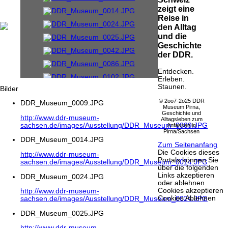
zeigt eine
Reise in
den Alltag
und die
Geschichte
der DDR.
Entdecken.
Erleben.
Staunen.
Bilder
© 2oo7-2o25 DDR
DDR_Museum_0009.JPG
Museum Pirna,
Geschichte und
http://www.ddr-museum-
Alltagsleben zum
sachsen.de/images/Ausstellung/DDR_Museum_0009.JPG
Anfassen in
Pirna/Sachsen
DDR_Museum_0014.JPG
Zum Seitenanfang
Die Cookies dieses
http://www.ddr-museum-
Portals können Sie
sachsen.de/images/Ausstellung/DDR_Museum_0014.JPG
über die folgenden
Links akzeptieren
DDR_Museum_0024.JPG
oder ablehnen
Cookies akzeptieren
http://www.ddr-museum-
Cookies Ablehnen
sachsen.de/images/Ausstellung/DDR_Museum_0024.JPG
DDR_Museum_0025.JPG
http://www.ddr-museum-