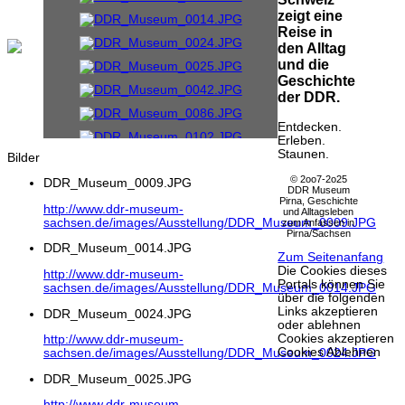
zeigt eine
Reise in
den Alltag
und die
Geschichte
der DDR.
Entdecken.
Erleben.
Staunen.
Bilder
© 2oo7-2o25
DDR_Museum_0009.JPG
DDR Museum
Pirna, Geschichte
http://www.ddr-museum-
und Alltagsleben
sachsen.de/images/Ausstellung/DDR_Museum_0009.JPG
zum Anfassen in
Pirna/Sachsen
DDR_Museum_0014.JPG
Zum Seitenanfang
Die Cookies dieses
http://www.ddr-museum-
Portals können Sie
sachsen.de/images/Ausstellung/DDR_Museum_0014.JPG
über die folgenden
Links akzeptieren
DDR_Museum_0024.JPG
oder ablehnen
Cookies akzeptieren
http://www.ddr-museum-
Cookies Ablehnen
sachsen.de/images/Ausstellung/DDR_Museum_0024.JPG
DDR_Museum_0025.JPG
http://www.ddr-museum-